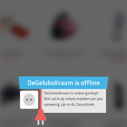
DeGeluksKraam is offline
DeGeluksKraam is online gestopt.
Wel zal ik op enkele markten per jaar
aanwezig zijn in de Zaanstreek.